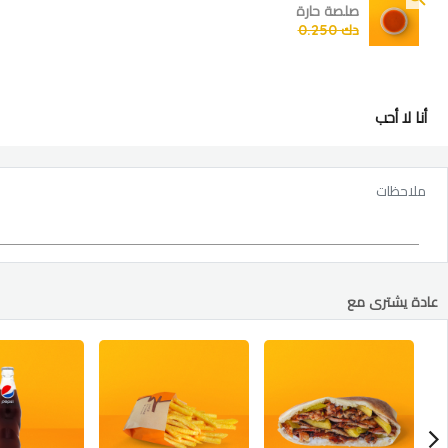
صلصة حارة
دك 0.250
أنا لا أحب
إختياري
أقصى: 4
ملاحظات
بدون بصل
بدون صوص
عادة يشترى مع
بدون فلفل حلو
بدون موزاريلا