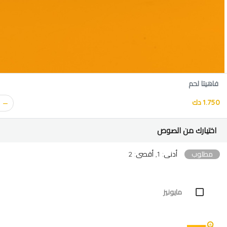
فاهيتا لحم
1.750 دك
اختيارك من الصوص
مطلوب
أدنى: 1, أقصى: 2
مايونيز