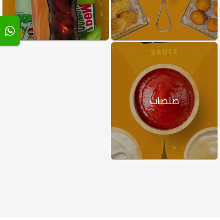
صلصات